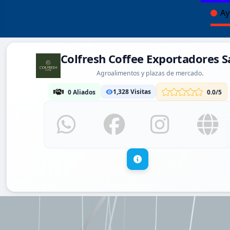
Ay
Colfresh Coffee Exportadores S
.
Agroalimentos y plazas de mercado
1,328 Visitas
0 Aliados
0.0/5