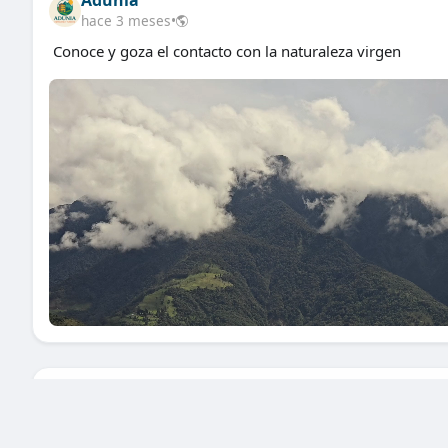
Adunia
hace 3 meses
•
Conoce y goza el contacto con la naturaleza virgen
Adunia
hace 3 meses
•
🌿🌄 Respira, siente, quédate en Adunia 🌄🌿