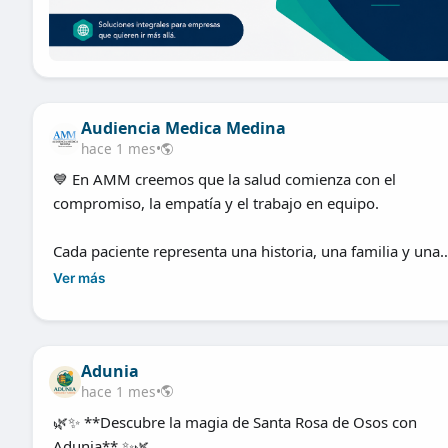
Audiencia Medica Medina
hace 1 mes
•
💙 En AMM creemos que la salud comienza con el
compromiso, la empatía y el trabajo en equipo.
Cada paciente representa una historia, una familia y una
oportunidad para generar un impacto positivo. Por eso, d
Ver más
día trabajamos con responsabilidad, ética y vocación de
servicio, promoviendo una atención médica de calidad y 
fortalecimiento del sector salud.
Adunia
hace 1 mes
•
Seguimos construyendo confianza a través del conocimie
la innovación y el talento humano, porque cuidar la salud
🌿✨ **Descubre la magia de Santa Rosa de Osos con
una misión que nos inspira y nos motiva a dar lo mejor e
Adunia** ✨🌿