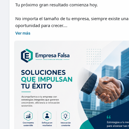
Tu próximo gran resultado comienza hoy.
No importa el tamaño de tu empresa, siempre existe una
oportunidad para crecer.
Ver más
En Empresa Falsa desarrollamos soluciones empresariale
que te ayudan a:
📈 Incrementar tu productividad.
💡 Innovar con propósito.
🤝 Fortalecer tu organización.
🎯 Alcanzar objetivos reales.
Impulsamos empresas que quieren ir más allá.
📞 Escríbenos y comencemos a construir juntos el futuro 
negocio.